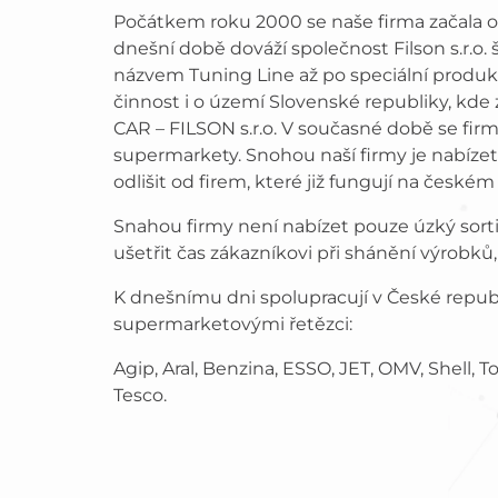
Počátkem roku 2000 se naše firma začala ori
dnešní době dováží společnost Filson s.r.
názvem Tuning Line až po speciální produkto
činnost i o území Slovenské republiky, k
CAR – FILSON s.r.o. V současné době se fir
supermarkety. Snohou naší firmy je nabíze
odlišit od firem, které již fungují na českém
Snahou firmy není nabízet pouze úzký sort
ušetřit čas zákazníkovi při shánění výrobků
K dnešnímu dni spolupracují v České repu
supermarketovými řetězci:
Agip, Aral, Benzina, ESSO, JET, OMV, Shell, 
Tesco.