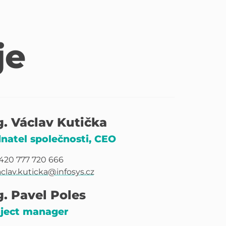
je
g. Václav Kutička
natel společnosti, CEO
420 777 720 666
aclav.kuticka@infosys.cz
g. Pavel Poles
ject manager