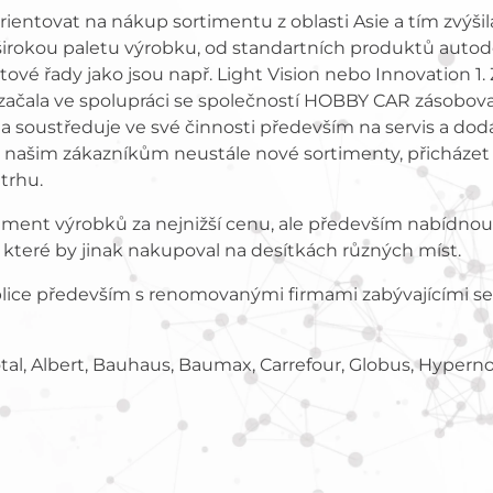
entovat na nákup sortimentu z oblasti Asie a tím zvýšila
o. širokou paletu výrobku, od standartních produktů aut
vé řady jako jsou např. Light Vision nebo Innovation 1. Z
de začala ve spolupráci se společností HOBBY CAR záso
ma soustředuje ve své činnosti především na servis a dod
t našim zákazníkům neustále nové sortimenty, přicházet 
 trhu.
iment výrobků za nejnižší cenu, ale především nabídnout
, které by jinak nakupoval na desítkách různých míst.
blice především s renomovanými firmami zabývajícími
Total, Albert, Bauhaus, Baumax, Carrefour, Globus, Hypern