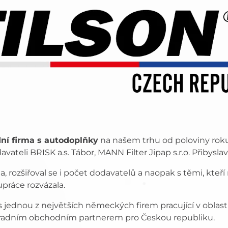
ní firma s autodoplňky
na našem trhu od poloviny roku 
eli BRISK a.s. Tábor, MANN Filter Jipap s.r.o. Přibyslavi
a, rozšiřoval se i počet dodavatelů a naopak s těmi, kteř
ráce rozvázala.
 s jednou z největších německých firem pracující v oblas
hradním obchodním partnerem pro Českou republiku.