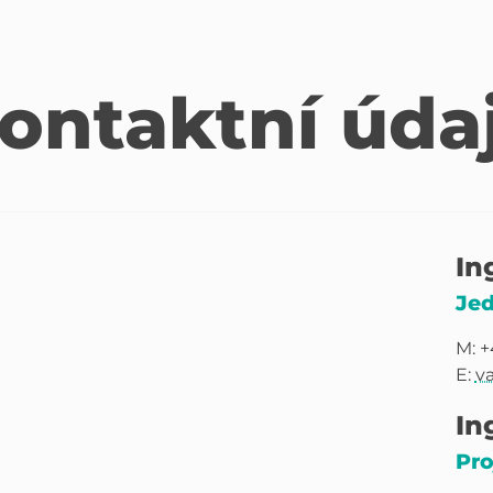
ontaktní úda
In
Jed
M: +
E:
v
In
Pro