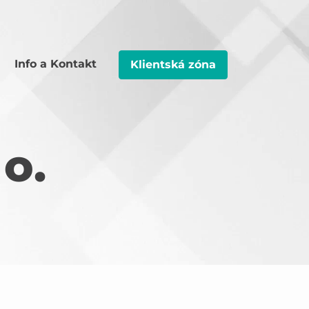
Info a Kontakt
Klientská zóna
 o.