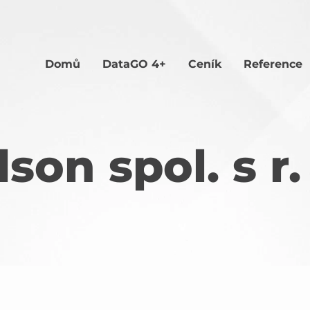
Domů
Data
GO 4+
Ceník
Reference
lson spol. s r.