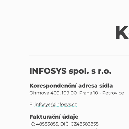
K
INFOSYS spol. s r.o.
Korespondenční adresa sídla
Ohmova 409, 109 00 Praha 10 - Petrovice
E:
infosys@infosys.cz
Fakturační údaje
IČ: 48583855, DIČ: CZ48583855