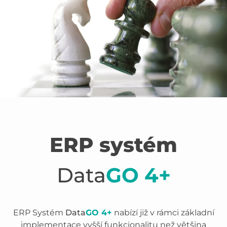
ERP systém
Data
GO 4+
ERP Systém
Data
GO 4+
nabízí již v rámci základní
implementace vyšší funkcionalitu než většina