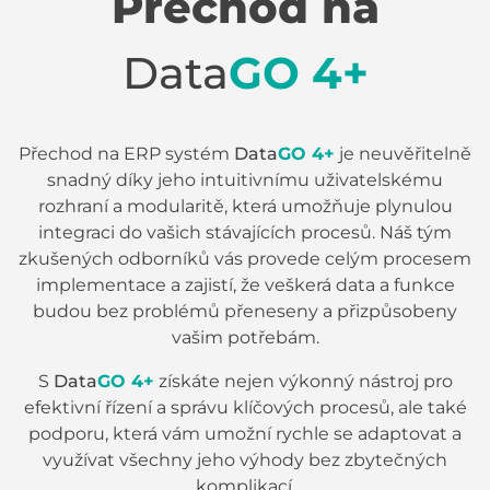
Přechod na
Data
GO 4+
Přechod na ERP systém
Data
GO 4+
je neuvěřitelně
snadný díky jeho intuitivnímu uživatelskému
rozhraní a modularitě, která umožňuje plynulou
integraci do vašich stávajících procesů. Náš tým
zkušených odborníků vás provede celým procesem
implementace a zajistí, že veškerá data a funkce
budou bez problémů přeneseny a přizpůsobeny
vašim potřebám.
S
Data
GO 4+
získáte nejen výkonný nástroj pro
efektivní řízení a správu klíčových procesů, ale také
podporu, která vám umožní rychle se adaptovat a
využívat všechny jeho výhody bez zbytečných
komplikací.