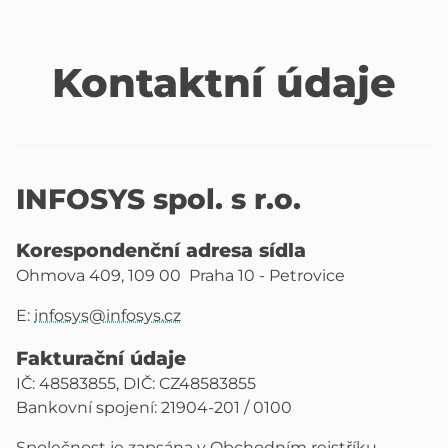
Kontaktní údaje
INFOSYS spol. s r.o.
Korespondenční adresa sídla
Ohmova 409, 109 00 Praha 10 - Petrovice
E:
infosys@infosys.cz
Fakturační údaje
IČ: 48583855, DIČ: CZ48583855
Bankovní spojení: 21904-201 / 0100
Společnost je zapsána v Obchodním rejstříku