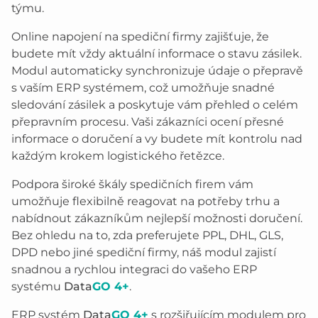
týmu.
Online napojení na spediční firmy zajišťuje, že
budete mít vždy aktuální informace o stavu zásilek.
Modul automaticky synchronizuje údaje o přepravě
s vaším ERP systémem, což umožňuje snadné
sledování zásilek a poskytuje vám přehled o celém
přepravním procesu. Vaši zákazníci ocení přesné
informace o doručení a vy budete mít kontrolu nad
každým krokem logistického řetězce.
Podpora široké škály spedičních firem vám
umožňuje flexibilně reagovat na potřeby trhu a
nabídnout zákazníkům nejlepší možnosti doručení.
Bez ohledu na to, zda preferujete PPL, DHL, GLS,
DPD nebo jiné spediční firmy, náš modul zajistí
snadnou a rychlou integraci do vašeho ERP
systému
Data
GO 4+
.
ERP systém
Data
GO 4+
s rozšiřujícím modulem pro