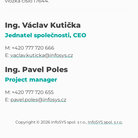
vložka číslo 17644.
Ing. Václav Kutička
Jednatel společnosti, CEO
M: +420 777 720 666
E:
vaclav.kuticka@infosys.cz
Ing. Pavel Poles
Project manager
M: +420 777 720 655
E:
pavel.poles@infosys.cz
Copyright © 2026 InfoSYS spol. s r.o.,
InfoSYS spol. s r.o.