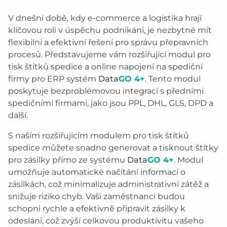
V dnešní době, kdy e-commerce a logistika hrají
klíčovou roli v úspěchu podnikání, je nezbytné mít
flexibilní a efektivní řešení pro správu přepravních
procesů. Představujeme vám rozšiřující modul pro
tisk štítků spedice a online napojení na spediční
firmy pro ERP systém
Data
GO 4+
. Tento modul
poskytuje bezproblémovou integraci s předními
spedičními firmami, jako jsou PPL, DHL, GLS, DPD a
další.
S naším rozšiřujícím modulem pro tisk štítků
spedice můžete snadno generovat a tisknout štítky
pro zásilky přímo ze systému
Data
GO 4+
. Modul
umožňuje automatické načítání informací o
zásilkách, což minimalizuje administrativní zátěž a
snižuje riziko chyb. Vaši zaměstnanci budou
schopni rychle a efektivně připravit zásilky k
odeslání, což zvýší celkovou produktivitu vašeho