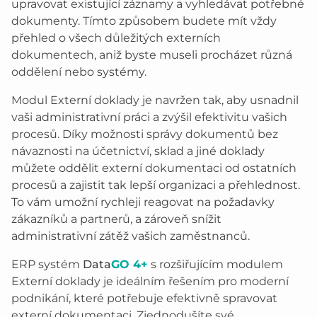
upravovat existující záznamy a vyhledávat potřebné
dokumenty. Tímto způsobem budete mít vždy
přehled o všech důležitých externích
dokumentech, aniž byste museli procházet různá
oddělení nebo systémy.
Modul Externí doklady je navržen tak, aby usnadnil
vaši administrativní práci a zvýšil efektivitu vašich
procesů. Díky možnosti správy dokumentů bez
návaznosti na účetnictví, sklad a jiné doklady
můžete oddělit externí dokumentaci od ostatních
procesů a zajistit tak lepší organizaci a přehlednost.
To vám umožní rychleji reagovat na požadavky
zákazníků a partnerů, a zároveň snížit
administrativní zátěž vašich zaměstnanců.
ERP systém
Data
GO 4+
s rozšiřujícím modulem
Externí doklady je ideálním řešením pro moderní
podnikání, které potřebuje efektivně spravovat
externí dokumentaci. Zjednodušíte své