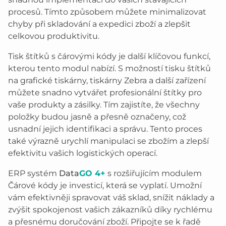
procesů. Tímto způsobem můžete minimalizovat
chyby při skladování a expedici zboží a zlepšit
celkovou produktivitu.
Tisk štítků s čárovými kódy je další klíčovou funkcí,
kterou tento modul nabízí. S možností tisku štítků
na grafické tiskárny, tiskárny Zebra a další zařízení
můžete snadno vytvářet profesionální štítky pro
vaše produkty a zásilky. Tím zajistíte, že všechny
položky budou jasně a přesně označeny, což
usnadní jejich identifikaci a správu. Tento proces
také výrazně urychlí manipulaci se zbožím a zlepší
efektivitu vašich logistických operací.
ERP systém
Data
GO 4+
s rozšiřujícím modulem
Čárové kódy je investicí, která se vyplatí. Umožní
vám efektivněji spravovat váš sklad, snížit náklady a
zvýšit spokojenost vašich zákazníků díky rychlému
a přesnému doručování zboží. Připojte se k řadě