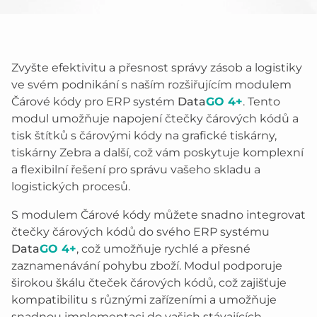
Zvyšte efektivitu a přesnost správy zásob a logistiky
ve svém podnikání s naším rozšiřujícím modulem
Čárové kódy pro ERP systém
Data
GO 4+
. Tento
modul umožňuje napojení čtečky čárových kódů a
tisk štítků s čárovými kódy na grafické tiskárny,
tiskárny Zebra a další, což vám poskytuje komplexní
a flexibilní řešení pro správu vašeho skladu a
logistických procesů.
S modulem Čárové kódy můžete snadno integrovat
čtečky čárových kódů do svého ERP systému
Data
GO 4+
, což umožňuje rychlé a přesné
zaznamenávání pohybu zboží. Modul podporuje
širokou škálu čteček čárových kódů, což zajišťuje
kompatibilitu s různými zařízeními a umožňuje
snadnou implementaci do vašich stávajících