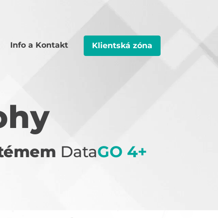
Info a Kontakt
Klientská zóna
ohy
ystémem
Data
GO 4+