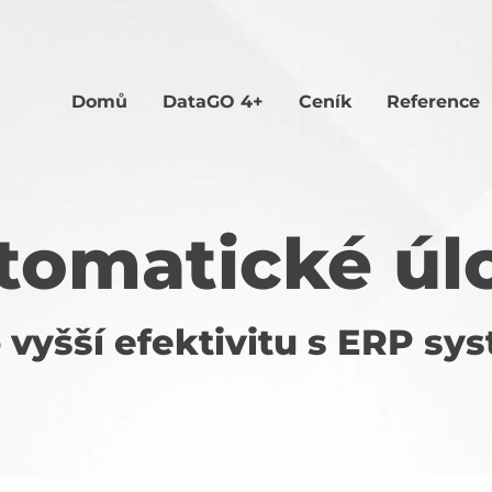
Domů
Data
GO 4+
Ceník
Reference
tomatické úl
 vyšší efektivitu s ERP s