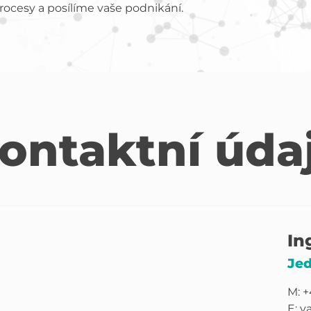
ocesy a posílíme vaše podnikání.
ontaktní úda
In
Jed
M: +
E:
v