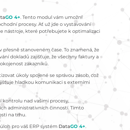
ta
GO 4+
. Tento modul vám umožní
hodní procesy. Ať už jde o vystavování
 nástroje, které potřebujete k optimalizaci
v přesně stanoveném čase. To znamená, že
ní dokladů zajišťuje, že všechny faktury a
pokojenost zákazníků.
izovat úkoly spojené se správou zásob, což
jišťuje hladkou komunikaci s externími
í kontrolu nad vašimi procesy.
ch administrativních činností. Tímto
ti na trhu.
č úloh pro váš ERP systém
Data
GO 4+
.