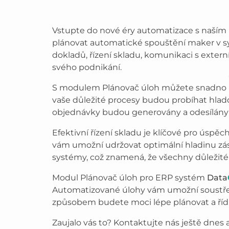
Vstupte do nové éry automatizace s naším
plánovat automatické spouštění maker v sy
dokladů, řízení skladu, komunikaci s exter
svého podnikání.
S modulem Plánovač úloh můžete snadno n
vaše důležité procesy budou probíhat hladc
objednávky budou generovány a odesílány vč
Efektivní řízení skladu je klíčové pro úsp
vám umožní udržovat optimální hladinu zás
systémy, což znamená, že všechny důležité
Modul Plánovač úloh pro ERP systém
Data
Automatizované úlohy vám umožní soustředit
způsobem budete moci lépe plánovat a řídi
Zaujalo vás to? Kontaktujte nás ještě dnes