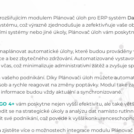
 rozšiřujícím modulem Plánovač úloh pro ERP systém
Da
stému, což výrazně zjednodušuje a zefektivňuje vaše obc
ními systémy nebo jiné úkoly, Plánovač úloh vám poskytne
aplánovat automatické úlohy, které budou prováděny 
e a bez zbytečného zdržování. Automatizované vystavová
as, což minimalizuje administrativní zátěž a zvyšuje s
ěch vašeho podnikání. Díky Plánovači úloh můžete automat
ob a rychle reagovat na změny poptávky. Modul také za
 informace budou vždy aktuální a synchronizované.
GO 4+
vám poskytne nejen vyšší efektivitu, ale také větš
 se na strategické úkoly a analýzu dat namísto rutinní
t své podnikání, což povede k vyšší konkurenceschopnos
 a zjistěte více o možnostech integrace modulu Plánova