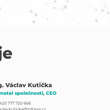
je
g. Václav Kutička
natel společnosti, CEO
420 777 720 666
aclav.kuticka@infosys.cz