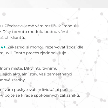
tu. Představujeme vám rozšiřující modul
íky. Díky tomuto modulu budou vámi
šich klientů.
 4+
. Zákazníci si mohou rezervovat zboží dle
amluvili. Tento proces zjednodušuje
nom místě. Díky intuitivnímu
 jejich aktuální stav. Vaši zaměstnanci
adové zásoby.
žní vám poskytovat individuální péči
. Připojte se k řadě spokojených zákazníků,