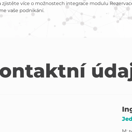
s a zjistěte více o možnostech integrace modulu Rezerva
íme vaše podnikání.
ontaktní úda
In
Jed
M: +