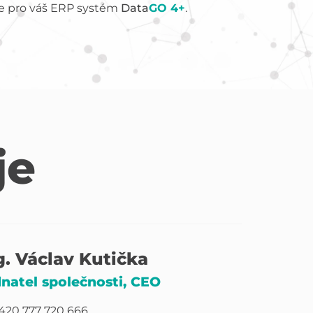
ce pro váš ERP systém
Data
GO 4+
.
je
g. Václav Kutička
natel společnosti, CEO
420 777 720 666