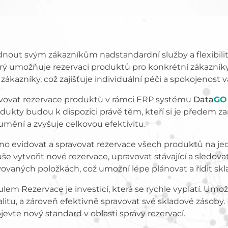
dnout svým zákazníkům nadstandardní služby a flexibili
erý umožňuje rezervaci produktů pro konkrétní zákazn
kazníky, což zajišťuje individuální péči a spokojenost va
ovat rezervace produktů v rámci ERP systému
Data
GO
odukty budou k dispozici právě těm, kteří si je předem z
umění a zvyšuje celkovou efektivitu.
evidovat a spravovat rezervace všech produktů na jed
e vytvořit nové rezervace, upravovat stávající a sledovat
ovaných položkách, což umožní lépe plánovat a řídit skl
lem Rezervace je investicí, která se rychle vyplatí. Umo
jalitu, a zároveň efektivně spravovat své skladové zásoby
bjevte nový standard v oblasti správy rezervací.