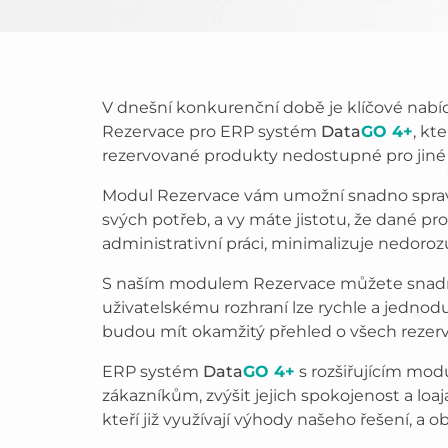
V dnešní konkurenční době je klíčové nabí
Rezervace pro ERP systém
Data
GO 4+
, kt
rezervované produkty nedostupné pro jiné zá
Modul Rezervace vám umožní snadno sprav
svých potřeb, a vy máte jistotu, že dané pr
administrativní práci, minimalizuje nedoroz
S naším modulem Rezervace můžete snadno 
uživatelskému rozhraní lze rychle a jednoduš
budou mít okamžitý přehled o všech rezerv
ERP systém
Data
GO 4+
s rozšiřujícím modu
zákazníkům, zvýšit jejich spokojenost a loa
kteří již využívají výhody našeho řešení, a o