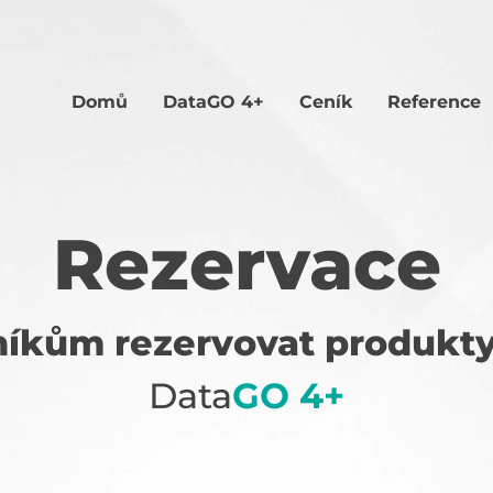
Domů
Data
GO 4+
Ceník
Reference
Rezervace
íkům rezervovat produkt
Data
GO 4+